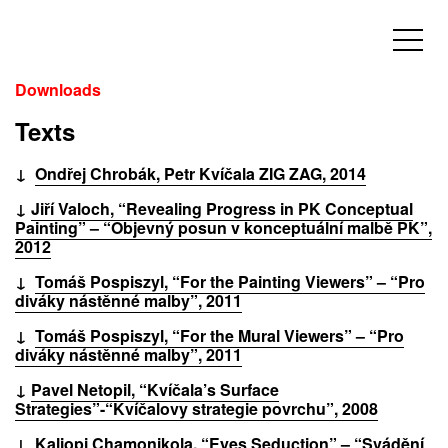
Downloads
Texts
↓
Ondřej Chrobák, Petr Kvíčala ZIG ZAG, 2014
↓
Jiří Valoch, “Revealing Progress in PK Conceptual
Painting” – “Objevný posun v konceptuální malbě PK”,
2012
↓
Tomáš Pospiszyl, “For the Painting Viewers” – “Pro
diváky nástěnné malby”, 2011
↓
Tomáš Pospiszyl, “For the Mural Viewers” – “Pro
diváky nástěnné malby”, 2011
↓
Pavel Netopil, “Kvíčala’s Surface
Strategies”-“Kvíčalovy strategie povrchu”, 2008
↓
Kaliopi Chamonikola, “Eyes Seduction” – “Svádění